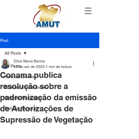
Post
All Posts
Dilce Maria Barros
All Posts
17 de set. de 2025
1 min de leitura
Conama publica
Notícias Gerais
resolução sobre a
Notícias Institucionais
padronização da emissão
Notícias Municipais
de Autorizações de
Notícias Técnicas
Supressão de Vegetação