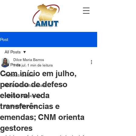
Post
All Posts
Dilce Maria Barros
All Posts
1 de jul.
1 min de leitura
Com início em julho,
Notícias Gerais
período de defeso
Notícias Institucionais
eleitoral veda
Notícias Municipais
transferências e
Notícias Técnicas
emendas; CNM orienta
gestores