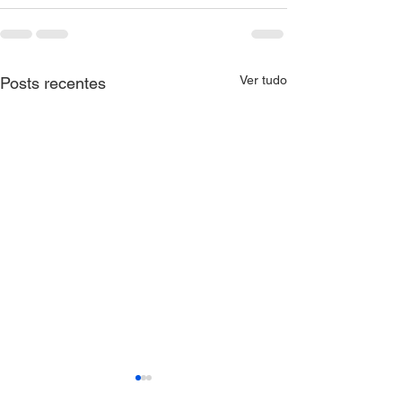
Ver tudo
Posts recentes
CNM orienta Municípios
CTAT realiza me