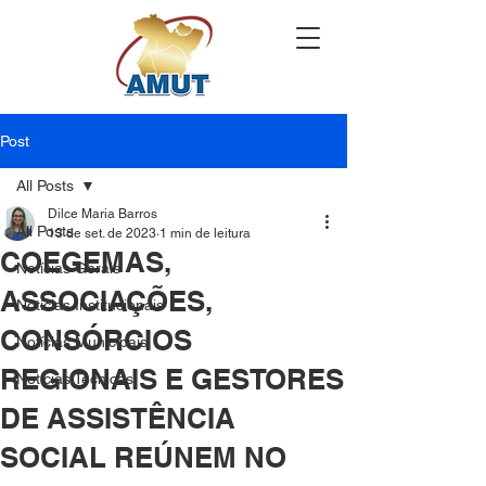
Post
All Posts
Dilce Maria Barros
All Posts
13 de set. de 2023
1 min de leitura
COEGEMAS,
Notícias Gerais
ASSOCIAÇÕES,
Notícias Institucionais
CONSÓRCIOS
Notícias Municipais
REGIONAIS E GESTORES
Notícias Técnicas
DE ASSISTÊNCIA
SOCIAL REÚNEM NO