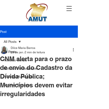
Post
All Posts
Dilce Maria Barros
All Posts
29 de jan.
2 min de leitura
CNM alerta para o prazo
Notícias Gerais
de envio do Cadastro da
Notícias Institucionais
Dívida Pública;
Notícias Municipais
Municípios devem evitar
Notícias Técnicas
irregularidades