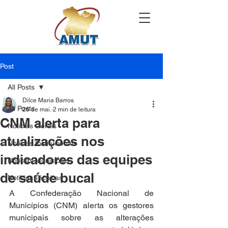
Post
All Posts
Dilce Maria Barros
All Posts
26 de mai.
2 min de leitura
CNM alerta para
Notícias Gerais
atualizações nos
Notícias Institucionais
indicadores das equipes
Notícias Municipais
de saúde bucal
Notícias Técnicas
A Confederação Nacional de 
Municípios (CNM) alerta os gestores 
municipais sobre as alterações 