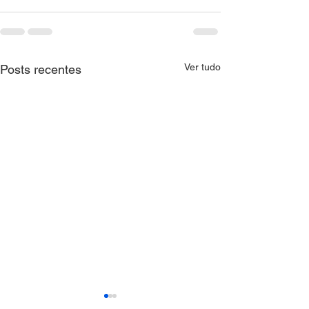
Ver tudo
Posts recentes
CNM orienta Municípios
CTAT realiza me