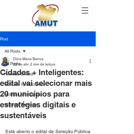
Post
All Posts
Dilce Maria Barros
All Posts
22 de abr.
2 min de leitura
Cidades + Inteligentes:
Notícias Gerais
edital vai selecionar mais
Notícias Institucionais
20 municípios para
Notícias Municipais
estratégias digitais e
Notícias Técnicas
sustentáveis
Está aberto o edital de Seleção Pública 