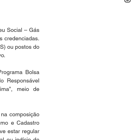
eu Social – Gás 
s credenciadas. 
S) ou postos do 
vo.
Programa Bolsa 
o Responsável 
ima”, meio de 
 na composição 
nimo e Cadastro 
 estar regular 
 ou indício de 