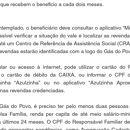
as que recebem o benefício a cada dois meses.
ntemplado, o beneficiário deve consultar o aplicativo “M
sível verificar a situação do vale e localizar as revenda
até um Centro de Referência de Assistência Social (CRA
revendas estarão identificadas com a logo do Gás do Po
ar ou acesso à internet, pode utilizar o cartão do 
, o cartão de débito da CAIXA, ou informar o CPF d
inha “Azulzinha” ou no aplicativo “Azulzinha Aprox
 nas revendas credenciadas.
 Gás do Povo, é preciso ter pelo menos duas pessoas
Bolsa Família, renda per capita de até meio salário-mí
s últimos 24 meses. O CPF do Responsável Familiar deve
de apresentar pendências, como Averiguação Cadastral