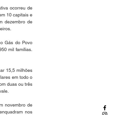
tiva ocorreu de 
m 10 capitais e 
Em dezembro de 
eiros.
do Gás do Povo 
0 mil famílias. 
ar 15,5 milhões 
lares em todo o 
om duas ou três 
vale.
em novembro de 
 enquadram nos 