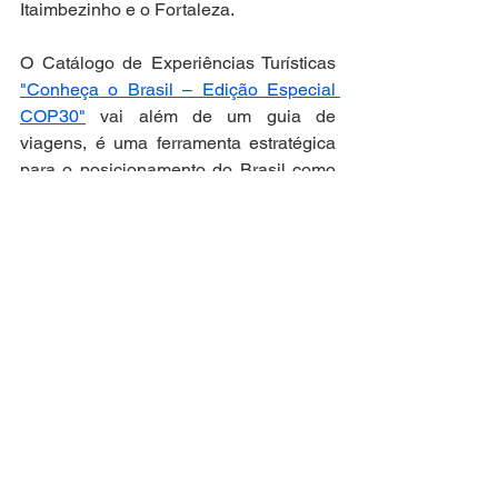
Itaimbezinho e o Fortaleza.
O Catálogo de Experiências Turísticas 
"Conheça o Brasil – Edição Especial 
COP30"
 vai além de um guia de 
viagens, é uma ferramenta estratégica 
para o posicionamento do Brasil como 
um destino turístico com vocação para o 
turismo sustentável e responsável, 
capaz de atrair um público que busca 
conexão com a natureza, a cultura e o 
modo de vida de nossas comunidades.
Assessoria de Comunicação do 
Ministério do Turismo
Por Lívia Albernaz
Categoria
Viagens e Turismo