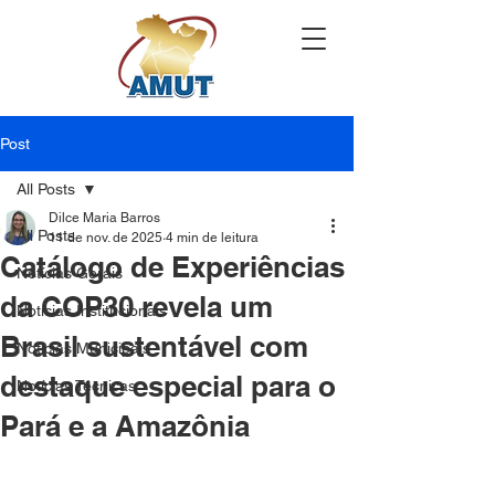
Post
All Posts
Dilce Maria Barros
All Posts
11 de nov. de 2025
4 min de leitura
Catálogo de Experiências
Notícias Gerais
da COP30 revela um
Notícias Institucionais
Brasil sustentável com
Notícias Municipais
destaque especial para o
Notícias Técnicas
Pará e a Amazônia