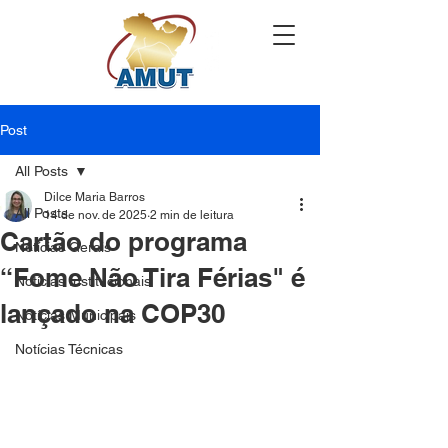
Post
All Posts
Dilce Maria Barros
All Posts
14 de nov. de 2025
2 min de leitura
Cartão do programa
Notícias Gerais
“Fome Não Tira Férias" é
Notícias Institucionais
lançado na COP30
Notícias Municipais
Notícias Técnicas