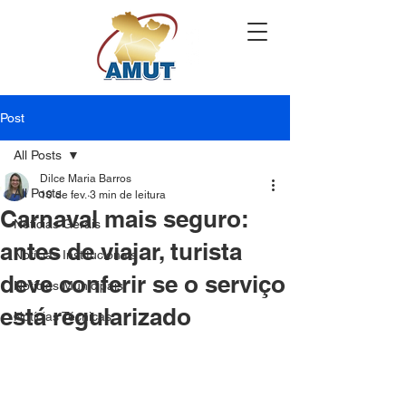
Post
All Posts
Dilce Maria Barros
All Posts
10 de fev.
3 min de leitura
Carnaval mais seguro:
Notícias Gerais
antes de viajar, turista
Notícias Institucionais
deve conferir se o serviço
Notícias Municipais
está regularizado
Notícias Técnicas