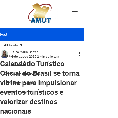
Post
All Posts
Dilce Maria Barros
All Posts
3 de abr. de 2025
2 min de leitura
Calendário Turístico
Notícias Gerais
Oficial do Brasil se torna
Notícias Institucionais
vitrine para impulsionar
Notícias Municipais
eventos turísticos e
Notícias Técnicas
valorizar destinos
nacionais