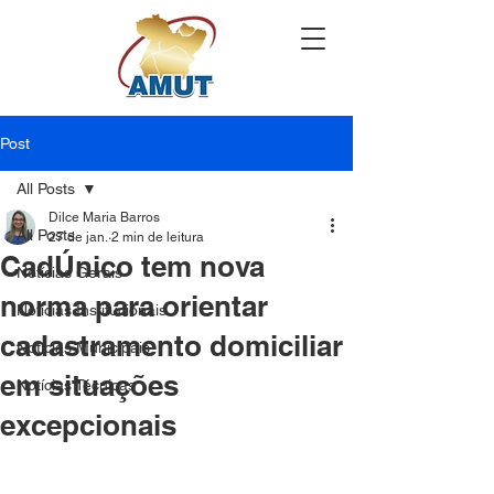
Post
All Posts
Dilce Maria Barros
All Posts
27 de jan.
2 min de leitura
CadÚnico tem nova
Notícias Gerais
norma para orientar
Notícias Institucionais
cadastramento domiciliar
Notícias Municipais
em situações
Notícias Técnicas
excepcionais