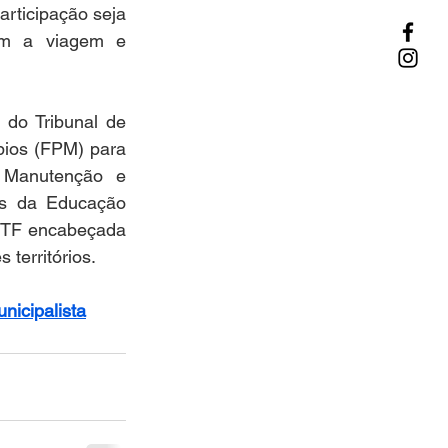
ticipação seja 
om a viagem e 
do Tribunal de 
ios (FPM) para 
 Manutenção e 
s da Educação 
STF encabeçada 
erritórios. 
nicipalista