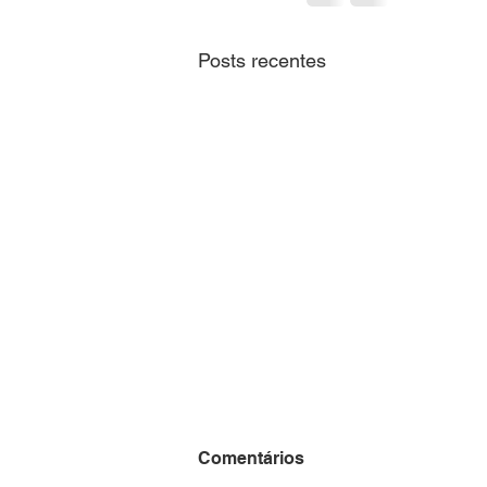
Posts recentes
CNM alerta sobre
Comentários
habilitação ao VAAT e VAAR