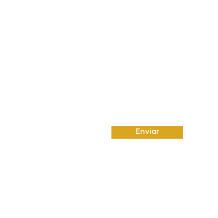
Insira uma mensagem
Enviar