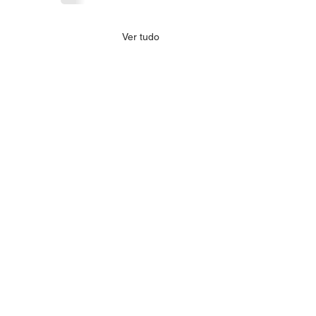
Ver tudo
 realiza mentorias
e cadastro imobiliário;