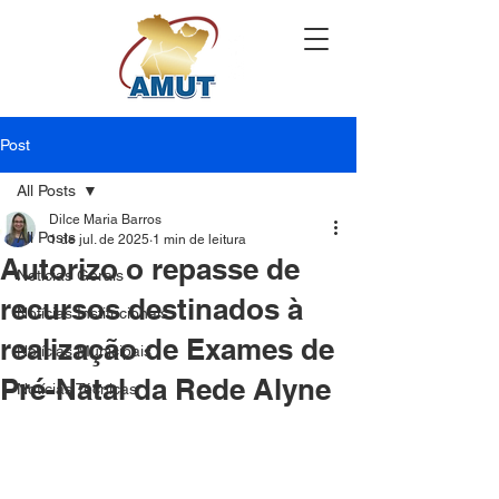
Post
All Posts
Dilce Maria Barros
All Posts
1 de jul. de 2025
1 min de leitura
Autorizo o repasse de
Notícias Gerais
recursos destinados à
Notícias Institucionais
realização de Exames de
Notícias Municipais
Pré-Natal da Rede Alyne
Notícias Técnicas