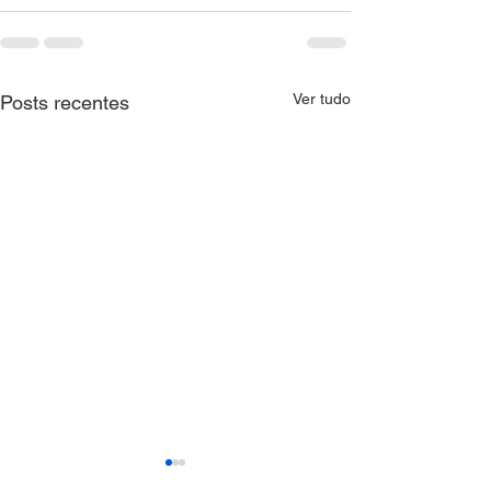
Ver tudo
Posts recentes
CNM orienta Municípios
CTAT realiza me