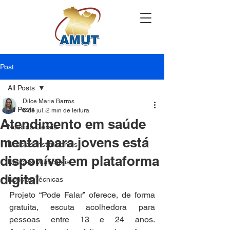
Post
All Posts
Dilce Maria Barros
All Posts
6 de jul.
2 min de leitura
Atendimento em saúde
Notícias Gerais
mental para jovens está
Notícias Institucionais
disponível em plataforma
Notícias Municipais
digital
Notícias Técnicas
Projeto “Pode Falar” oferece, de forma 
gratuita, escuta acolhedora para 
pessoas entre 13 e 24 anos. 