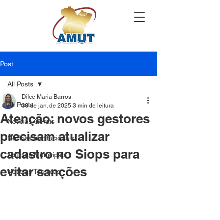
Post
All Posts
Dilce Maria Barros
All Posts
30 de jan. de 2025
3 min de leitura
Atenção: novos gestores
Notícias Gerais
precisam atualizar
Notícias Institucionais
cadastro no Siops para
Notícias Municipais
evitar sanções
Notícias Técnicas