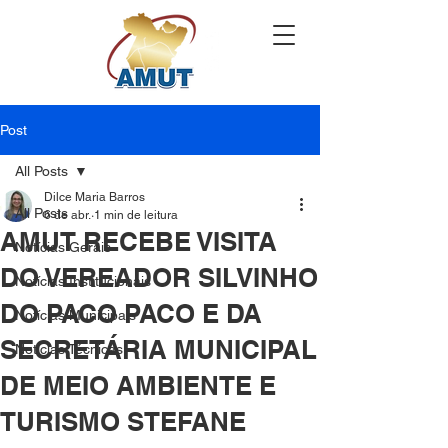
Post
All Posts
Dilce Maria Barros
All Posts
6 de abr.
1 min de leitura
AMUT RECEBE VISITA
Notícias Gerais
DO VEREADOR SILVINHO
Notícias Institucionais
DO PACO PACO E DA
Notícias Municipais
SECRETÁRIA MUNICIPAL
Notícias Técnicas
DE MEIO AMBIENTE E
TURISMO STEFANE