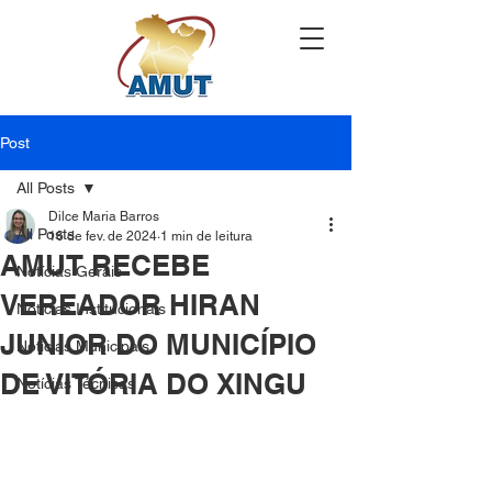
Post
All Posts
Dilce Maria Barros
All Posts
16 de fev. de 2024
1 min de leitura
AMUT RECEBE
Notícias Gerais
VEREADOR HIRAN
Notícias Institucionais
JUNIOR DO MUNICÍPIO
Notícias Municipais
DE VITÓRIA DO XINGU
Notícias Técnicas