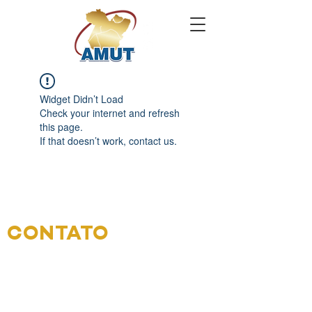
Widget Didn’t Load
Check your internet and refresh
this page.
If that doesn’t work, contact us.
CONTATO
Endereço: Tv. Benjamin Constant,
1061 - Nazaré, Belém - PA,
66053-
040