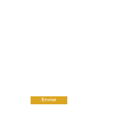
FALE CONOSCO
Nome
Sobrenome
Email
Insira uma mensagem
Enviar
Email:
amut@uol.com.br