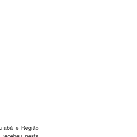
iabá e Região 
 recebeu nesta 