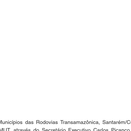
unicípios das Rodovias Transamazônica, Santarém/Cu
UT, através do Secretário Executivo Carlos Picanço,