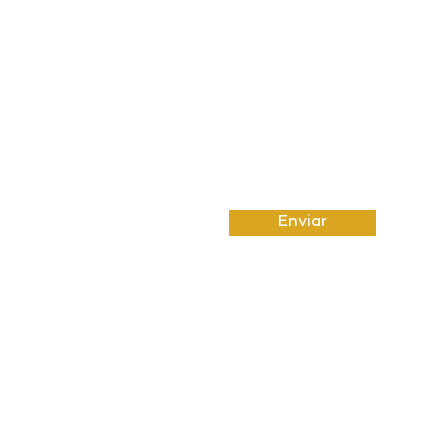
Insira uma mensagem
Enviar