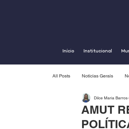
Início
Institucional
Mun
All Posts
Notícias Gerais
No
Dilce Maria Barros
AMUT R
POLÍTI