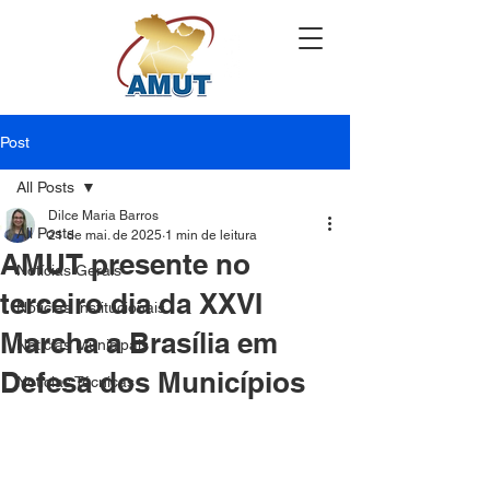
Post
All Posts
Dilce Maria Barros
All Posts
21 de mai. de 2025
1 min de leitura
AMUT presente no
Notícias Gerais
terceiro dia da XXVI
Notícias Institucionais
Marcha a Brasília em
Notícias Municipais
Defesa dos Municípios
Notícias Técnicas