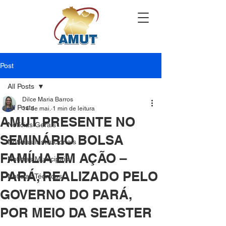
Post
All Posts
Dilce Maria Barros
All Posts
14 de mai.
1 min de leitura
AMUT PRESENTE NO
Notícias Gerais
SEMINÁRIO BOLSA
Notícias Institucionais
FAMÍLIA EM AÇÃO –
Notícias Municipais
PARÁ, REALIZADO PELO
Notícias Técnicas
GOVERNO DO PARÁ,
POR MEIO DA SEASTER