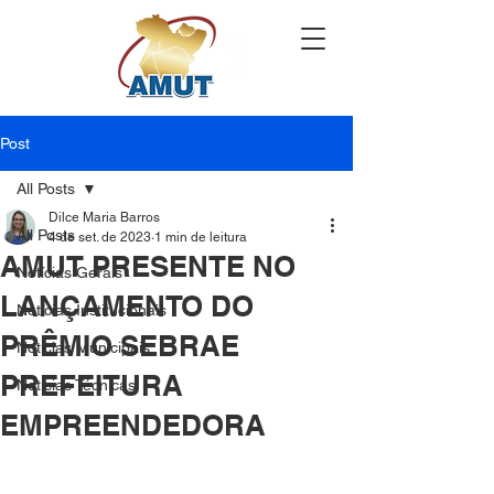
Post
All Posts
Dilce Maria Barros
All Posts
4 de set. de 2023
1 min de leitura
AMUT PRESENTE NO
Notícias Gerais
LANÇAMENTO DO
Notícias Institucionais
PRÊMIO SEBRAE
Notícias Municipais
PREFEITURA
Notícias Técnicas
EMPREENDEDORA