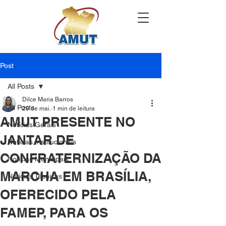
Post
All Posts
Dilce Maria Barros
All Posts
20 de mai.
1 min de leitura
AMUT PRESENTE NO
Notícias Gerais
JANTAR DE
Notícias Institucionais
CONFRATERNIZAÇÃO DA
Notícias Municipais
MARCHA EM BRASÍLIA,
Notícias Técnicas
OFERECIDO PELA
FAMEP, PARA OS