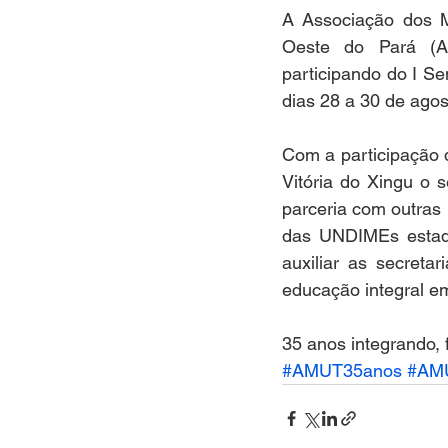
A Associação dos M
Oeste do Pará (AM
participando do I S
dias 28 a 30 de ago
Com a participação d
Vitória do Xingu o 
parceria com outras 
das UNDIMEs estad
auxiliar as secreta
educação integral em
35 anos integrando,
#AMUT35anos
#AM