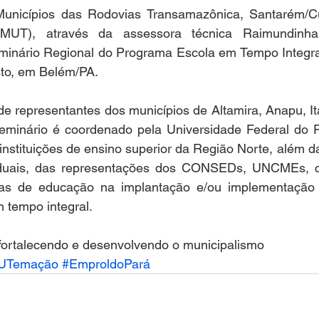
unicípios das Rodovias Transamazônica, Santarém/Cu
UT), através da assessora técnica Raimundinha 
eminário Regional do Programa Escola em Tempo Integral
sto, em Belém/PA.
e representantes dos municípios de Altamira, Anapu, Ita
seminário é coordenado pela Universidade Federal do 
instituições de ensino superior da Região Norte, além d
uais, das representações dos CONSEDs, UNCMEs, co
rias de educação na implantação e/ou implementação d
 tempo integral.
 fortalecendo e desenvolvendo o municipalismo
UTemação
#EmproldoPará