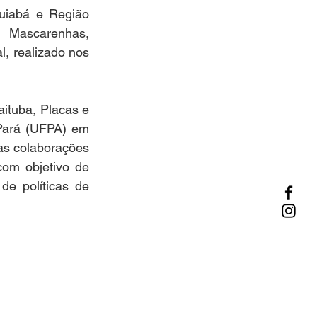
iabá e Região 
Mascarenhas, 
, realizado nos 
ituba, Placas e 
Pará (UFPA) em 
as colaborações 
m objetivo de 
e políticas de 