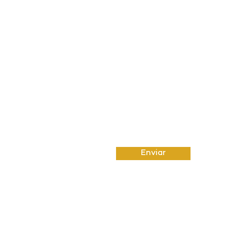
Insira uma mensagem
Enviar