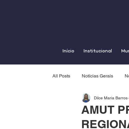
Início
Institucional
Mun
All Posts
Notícias Gerais
No
Dilce Maria Barros
AMUT P
REGION