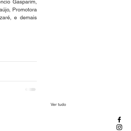
cio Gasparim, 
újo, Promotora 
aré, e demais 
Ver tudo