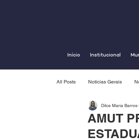
Início
Institucional
Mun
All Posts
Notícias Gerais
No
Dilce Maria Barros
AMUT P
ESTADU