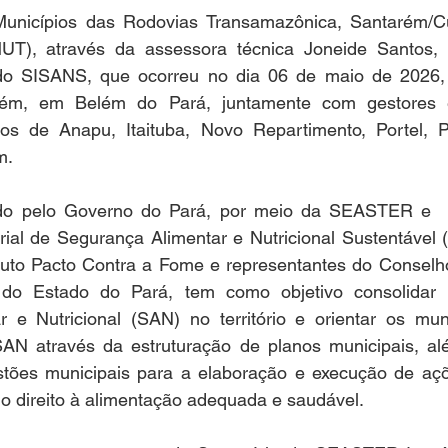
unicípios das Rodovias Transamazônica, Santarém/Cu
T), através da assessora técnica Joneide Santos, p
do SISANS, que ocorreu no dia 06 de maio de 2026,
lém, em Belém do Pará, juntamente com gestores e
os de Anapu, Itaituba, Novo Repartimento, Portel, Pa
m.
ado pelo Governo do Pará, por meio da SEASTER e  p
rial de Segurança Alimentar e Nutricional Sustentável 
ituto Pacto Contra a Fome e representantes do Conselh
do Estado do Pará, tem como objetivo consolidar as
 e Nutricional (SAN) no território e orientar os muni
N através da estruturação de planos municipais, além
tões municipais para a elaboração e execução de açõe
do direito à alimentação adequada e saudável.