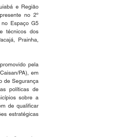
iabá e Região 
resente no 2º 
 no Espaço G5 
 técnicos dos 
cajá, Prainha, 
romovido pela 
(Caisan/PA), em 
o de Segurança 
 políticas de 
cípios sobre a 
 de qualificar 
s estratégicas 