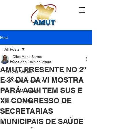
Post
All Posts
Dilce Maria Barros
All Posts
9 de abr.
1 min de leitura
AMUT PRESENTE NO 2º
Notícias Gerais
E 3º DIA DA VI MOSTRA
Notícias Institucionais
PARÁ AQUI TEM SUS E
Notícias Municipais
XII CONGRESSO DE
Notícias Técnicas
SECRETARIAS
MUNICIPAIS DE SAÚDE