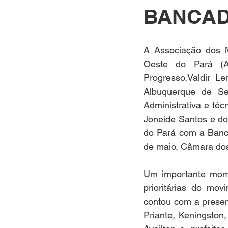
BANCAD
A Associação dos M
Oeste do Pará (AM
Progresso,Valdir L
Albuquerque de Sen
Administrativa e té
Joneide Santos e do
do Pará com a Banca
de maio, Câmara dos
Um importante momen
prioritárias do mov
contou com a presen
Priante, Keningston,