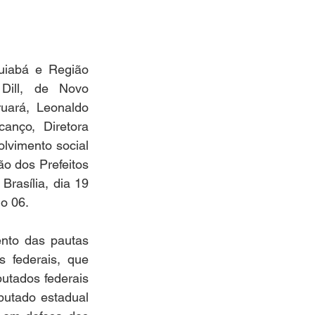
iabá e Região 
ill, de Novo 
ará, Leonaldo 
anço, Diretora 
vimento social 
o dos Prefeitos 
asília, dia 19 
o 06. 
nto das pautas 
 federais, que 
tados federais 
putado estadual 