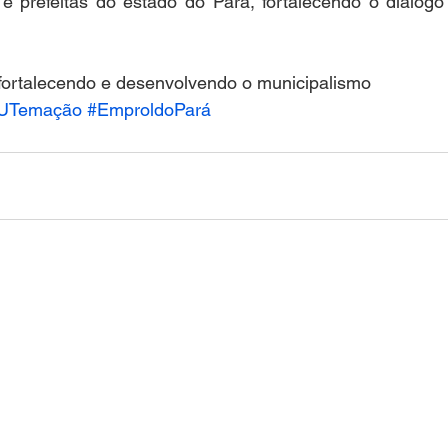
s e prefeitas do estado do Pará, fortalecendo o diálog
 fortalecendo e desenvolvendo o municipalismo
UTemação
#EmproldoPará