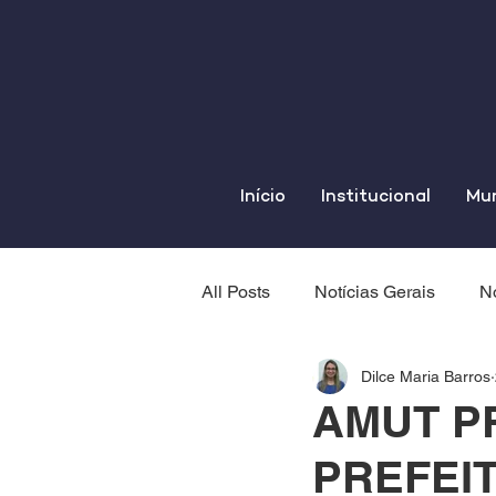
Início
Institucional
Mun
All Posts
Notícias Gerais
No
Dilce Maria Barros
AMUT P
PREFEI