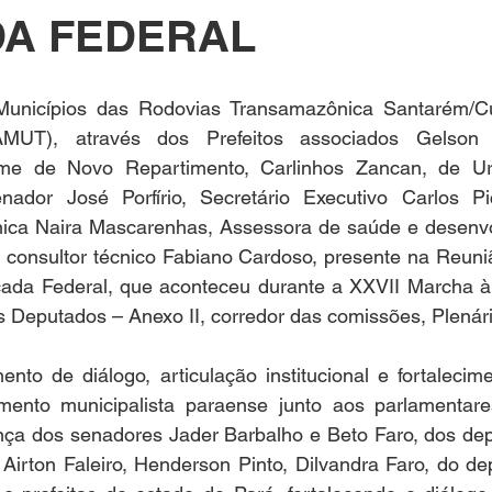
A FEDERAL
unicípios das Rodovias Transamazônica Santarém/Cu
UT), através dos Prefeitos associados Gelson D
eme de Novo Repartimento, Carlinhos Zancan, de Uru
ador José Porfírio, Secretário Executivo Carlos Pic
cnica Naira Mascarenhas, Assessora de saúde e desenvol
 consultor técnico Fabiano Cardoso, presente na Reuniã
da Federal, que aconteceu durante a XXVII Marcha à Br
 Deputados – Anexo II, corredor das comissões, Plenári
to de diálogo, articulação institucional e fortalecime
imento municipalista paraense junto aos parlamentares
ça dos senadores Jader Barbalho e Beto Faro, dos depu
 Airton Faleiro, Henderson Pinto, Dilvandra Faro, do de