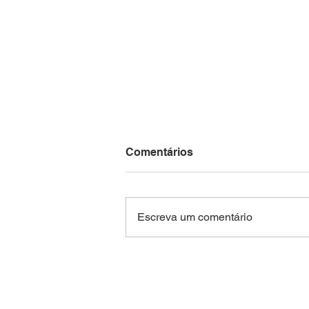
Comentários
Escreva um comentário
AMUT REALIZA LIVE
SOBRE TRANSFERÊNCIAS
ESPECIAIS, DIRIGIDA PELA
DIRETORA NAIRA