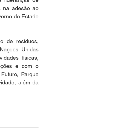
s na adesão ao 
verno do Estado 
 de resíduos, 
Nações Unidas 
ades físicas, 
ições e com o 
uturo, Parque 
idade, além da 