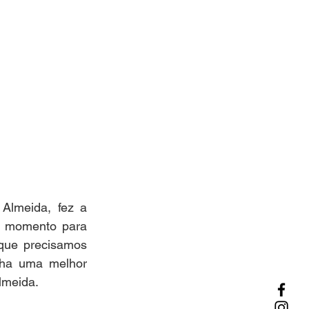
Almeida, fez a 
m momento para 
que precisamos 
nha uma melhor 
lmeida. 