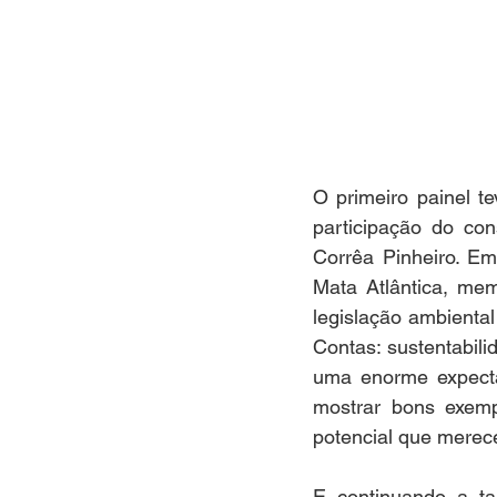
O primeiro painel t
participação do con
Corrêa Pinheiro. Em
Mata Atlântica, mem
legislação ambiental
Contas: sustentabili
uma enorme expectat
mostrar bons exemp
potencial que merece
E continuando a ta