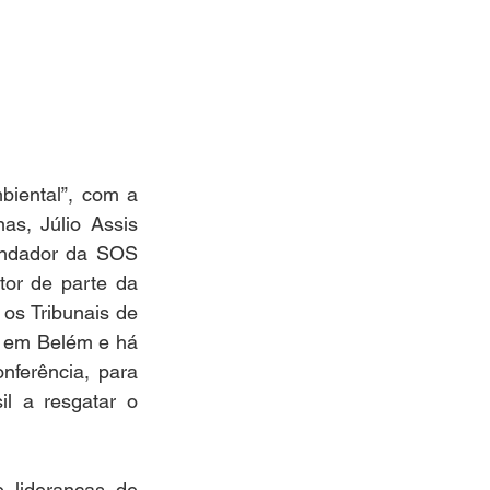
iental”, com a 
s, Júlio Assis 
undador da SOS 
or de parte da 
os Tribunais de 
i em Belém e há 
ferência, para 
l a resgatar o 
lideranças de 