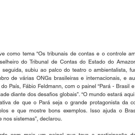
eve como tema “Os tribunais de contas e o controle amb
selheiro do Tribunal de Contas do Estado do Amazona
 seguida, subiu ao palco do teatro o ambientalista, f
bro de várias ONGs brasileiras e internacionais, e aut
 do País, Fábio Feldmann, com o painel “Pará - Brasil e 
dade diante dos desafios globais”. “O mundo estará aqu
iva de que o Pará seja o grande protagonista da con
los e que mostre bons exemplos. Isso ajuda o Brasi
 nos sistemas”, declarou.  
rde com mais um painel que teve a participação de 