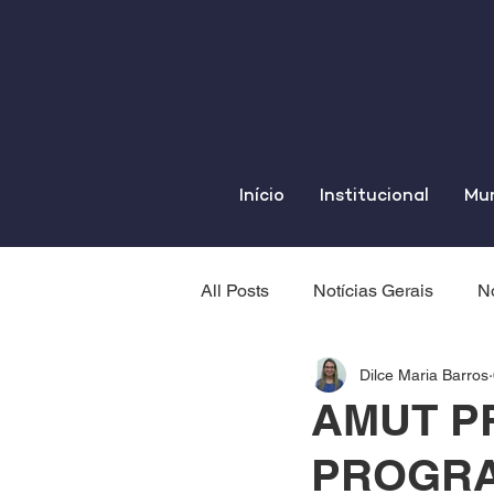
Início
Institucional
Mun
All Posts
Notícias Gerais
No
Dilce Maria Barros
AMUT P
PROGRA