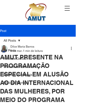
Post
All Posts
Dilce Maria Barros
All Posts
9 de mar.
1 min de leitura
AMUT PRESENTE NA
Notícias Gerais
PROGRAMAÇÃO
Notícias Institucionais
ESPECIAL EM ALUSÃO
Notícias Municipais
AO DIA INTERNACIONAL
Notícias Técnicas
DAS MULHERES, POR
MEIO DO PROGRAMA