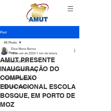
Post
All Posts
Dilce Maria Barros
All Posts
16 de set. de 2024
1 min de leitura
AMUT PRESENTE
Notícias Gerais
INAUGURAÇÃO DO
Notícias Institucionais
COMPLEXO
Notícias Municipais
EDUCACIONAL ESCOLA
Notícias Técnicas
BOSQUE, EM PORTO DE
MOZ