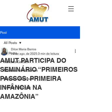
Post
All Posts
Dilce Maria Barros
All Posts
13 de ago. de 2025
3 min de leitura
AMUT PARTICIPA DO
Notícias Gerais
SEMINÁRIO “PRIMEIROS
Notícias Institucionais
PASSOS: PRIMEIRA
Notícias Municipais
INFÂNCIA NA
Notícias Técnicas
AMAZÔNIA”