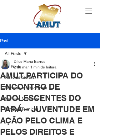
Post
All Posts
Dilce Maria Barros
All Posts
2 de mar.
1 min de leitura
AMUT PARTICIPA DO
Notícias Gerais
ENCONTRO DE
Notícias Institucionais
ADOLESCENTES DO
Notícias Municipais
PARÁ – JUVENTUDE EM
Notícias Técnicas
AÇÃO PELO CLIMA E
PELOS DIREITOS E