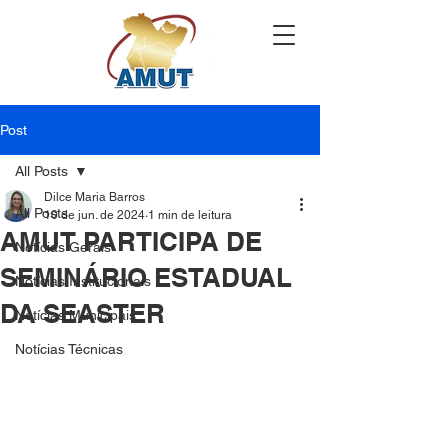
Post
All Posts
Dilce Maria Barros
All Posts
10 de jun. de 2024
1 min de leitura
AMUT PARTICIPA DE
Notícias Gerais
SEMINÁRIO ESTADUAL
Notícias Institucionais
DA SEASTER
Notícias Municipais
Notícias Técnicas