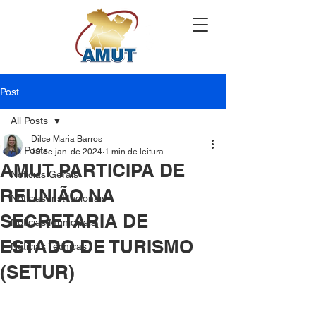
Post
All Posts
Dilce Maria Barros
All Posts
19 de jan. de 2024
1 min de leitura
AMUT PARTICIPA DE
Notícias Gerais
REUNIÃO NA
Notícias Institucionais
SECRETARIA DE
Notícias Municipais
ESTADO DE TURISMO
Notícias Técnicas
(SETUR)