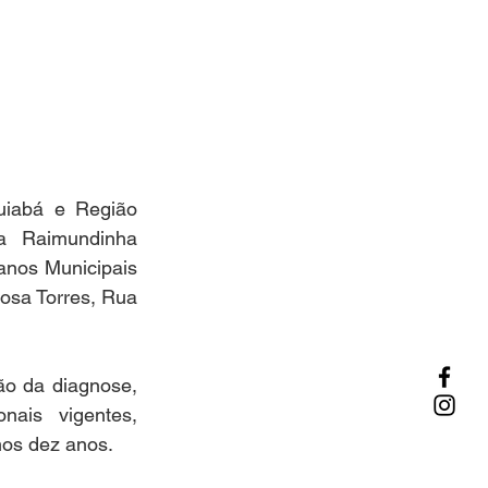
iabá e Região 
 Raimundinha 
anos Municipais 
sa Torres, Rua 
ão da diagnose, 
ais vigentes, 
mos dez anos.