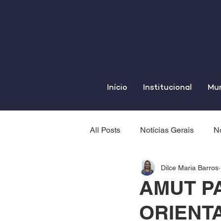
Início
Institucional
Mun
All Posts
Notícias Gerais
No
Dilce Maria Barros
AMUT PA
ORIENT