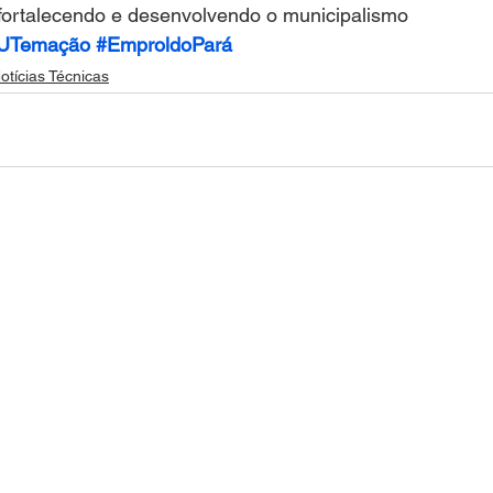
 fortalecendo e desenvolvendo o municipalismo
UTemação
#EmproldoPará
otícias Técnicas