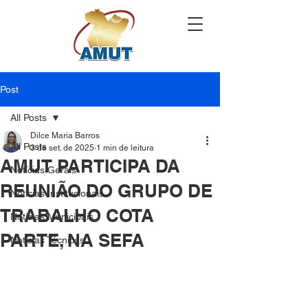
Post
All Posts
Dilce Maria Barros
All Posts
3 de set. de 2025
1 min de leitura
AMUT PARTICIPA DA
Notícias Gerais
REUNIÃO DO GRUPO DE
Notícias Institucionais
TRABALHO COTA
Notícias Municipais
PARTE, NA SEFA
Notícias Técnicas