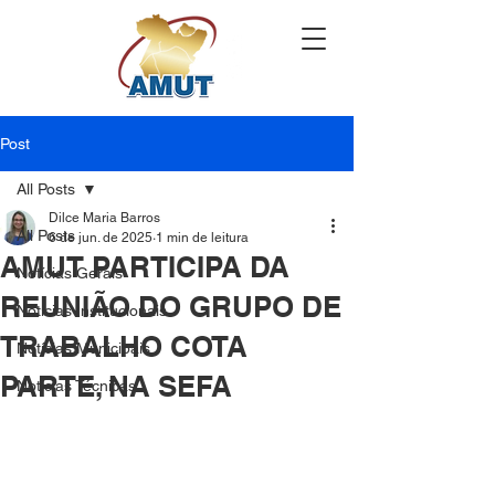
Post
All Posts
Dilce Maria Barros
All Posts
6 de jun. de 2025
1 min de leitura
AMUT PARTICIPA DA
Notícias Gerais
REUNIÃO DO GRUPO DE
Notícias Institucionais
TRABALHO COTA
Notícias Municipais
PARTE, NA SEFA
Notícias Técnicas