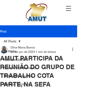
Post
All Posts
Dilce Maria Barros
All Posts
27 de jun. de 2024
1 min de leitura
AMUT PARTICIPA DA
Notícias Gerais
REUNIÃO DO GRUPO DE
Notícias Institucionais
TRABALHO COTA
Notícias Municipais
PARTE, NA SEFA
Notícias Técnicas