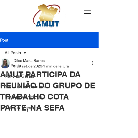
Post
All Posts
Dilce Maria Barros
All Posts
1 de set. de 2023
1 min de leitura
AMUT PARTICIPA DA
Notícias Gerais
REUNIÃO DO GRUPO DE
Notícias Institucionais
TRABALHO COTA
Notícias Municipais
PARTE, NA SEFA
Notícias Técnicas