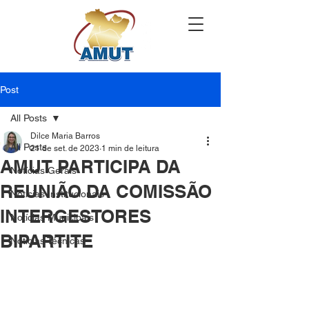
Post
All Posts
Dilce Maria Barros
All Posts
21 de set. de 2023
1 min de leitura
AMUT PARTICIPA DA
Notícias Gerais
REUNIÃO DA COMISSÃO
Notícias Institucionais
INTERGESTORES
Notícias Municipais
BIPARTITE
Notícias Técnicas