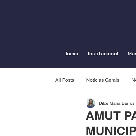
Início
Institucional
Mun
All Posts
Notícias Gerais
No
Dilce Maria Barros
AMUT P
MUNICIP