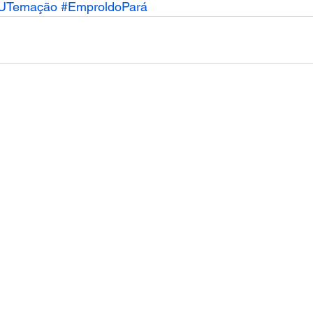
UTemação
#EmproldoPará