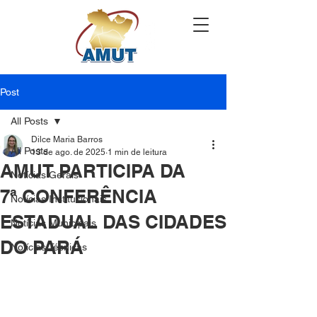
Post
All Posts
Dilce Maria Barros
All Posts
13 de ago. de 2025
1 min de leitura
AMUT PARTICIPA DA
Notícias Gerais
7ª CONFERÊNCIA
Notícias Institucionais
ESTADUAL DAS CIDADES
Notícias Municipais
DO PARÁ
Notícias Técnicas