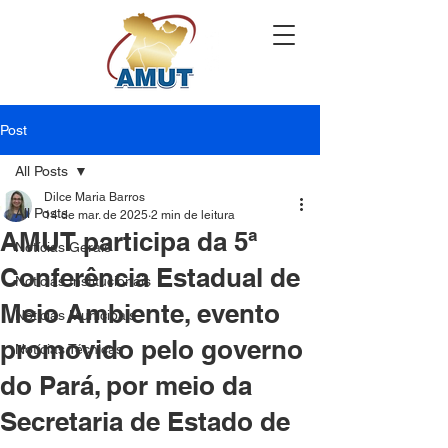
Post
All Posts
Dilce Maria Barros
All Posts
14 de mar. de 2025
2 min de leitura
AMUT participa da 5ª
Notícias Gerais
Conferência Estadual de
Notícias Institucionais
Meio Ambiente, evento
Notícias Municipais
promovido pelo governo
Notícias Técnicas
do Pará, por meio da
Secretaria de Estado de