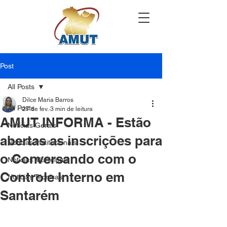
Post
All Posts
Dilce Maria Barros
All Posts
27 de fev.
3 min de leitura
AMUT INFORMA - Estão
Notícias Gerais
abertas as inscrições para
Notícias Institucionais
o Conversando com o
Notícias Municipais
Controle Interno em
Notícias Técnicas
Santarém