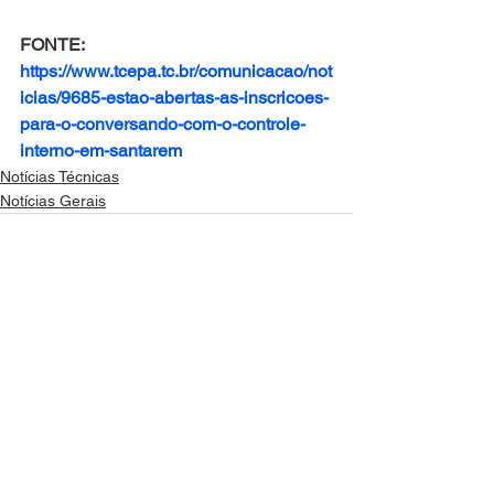
FONTE: 
https://www.tcepa.tc.br/comunicacao/not
icias/9685-estao-abertas-as-inscricoes-
para-o-conversando-com-o-controle-
interno-em-santarem
Notícias Técnicas
Notícias Gerais
Ver tudo
Posts recentes