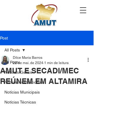
Post
All Posts
Dilce Maria Barros
All Posts
22 de mai. de 2024
1 min de leitura
AMUT E SECADI/MEC
Notícias Gerais
REÚNEM EM ALTAMIRA
Notícias Institucionais
Notícias Municipais
Notícias Técnicas