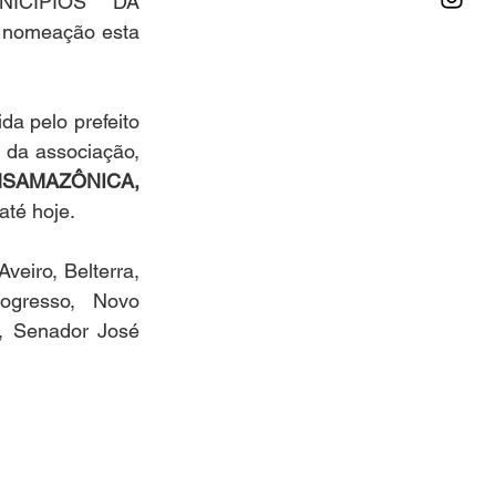
ICÍPIOS DA 
omeação esta 
a pelo prefeito 
 da associação, 
AMAZÔNICA, 
té hoje.
eiro, Belterra, 
ogresso, Novo 
, Senador José 