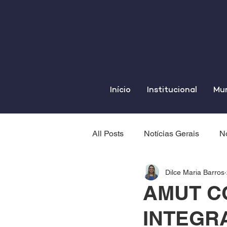
Início
Institucional
Mun
All Posts
Notícias Gerais
No
Dilce Maria Barros
AMUT C
INTEGR