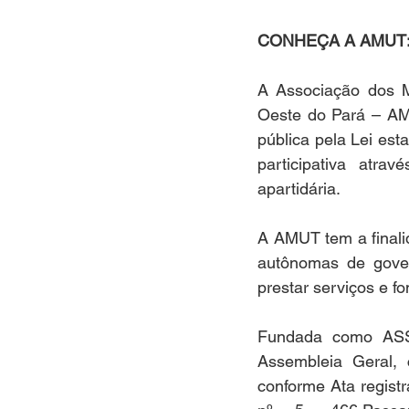
CONHEÇA A AMUT
A Associação dos M
Oeste do Pará – AMU
pública pela Lei est
participativa atr
apartidária.
A AMUT tem a finali
autônomas de govern
prestar serviços e f
​Fundada como A
Assembleia Geral, 
conforme Ata regist