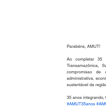
Parabéns, AMUT!
Ao completar 35 
Transamazônica, S
compromisso de at
administrativa, eco
sustentável da regiã
35 anos integrando,
#AMUT35anos
#AM