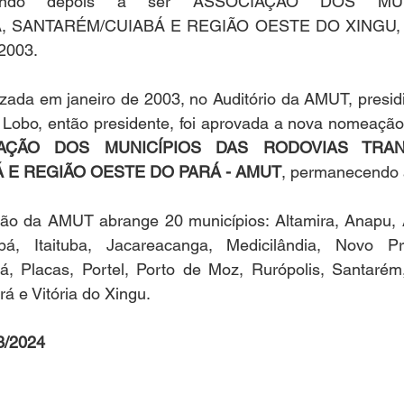
sando depois a ser ASSOCIAÇÃO DOS MUN
 SANTARÉM/CUIABÁ E REGIÃO OESTE DO XINGU, n
 2003.
ada em janeiro de 2003, no Auditório da AMUT, presidid
o Lobo, então presidente, foi aprovada a nova nomeação
AÇÃO DOS MUNICÍPIOS DAS RODOVIAS TRANS
 E REGIÃO OESTE DO PARÁ - AMUT
, permanecendo a
ção da AMUT abrange 20 municípios: Altamira, Anapu, Av
pá, Itaituba, Jacareacanga, Medicilândia, Novo Pr
á, Placas, Portel, Porto de Moz, Rurópolis, Santarém
ará e Vitória do Xingu.
3/2024