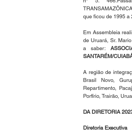
nº 5. 466.Pas
TRANSAMAZÔNICA,
que ficou de 1995 a
Em Assembleia realiz
de Uruará, Sr. Mari
a saber: 
ASSOCI
SANTARÉM/CUIABÁ
A região de integra
Brasil Novo, Guru
Repartimento, Pacaj
Porfírio, Trairão, Uru
DA DIRETORIA 202
Diretoria Executiva