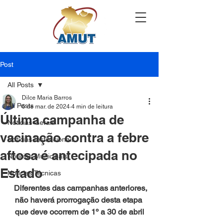
Post
All Posts
Dilce Maria Barros
All Posts
6 de mar. de 2024
4 min de leitura
Última campanha de
Notícias Gerais
vacinação contra a febre
Notícias Institucionais
aftosa é antecipada no
Notícias Municipais
Estado
Notícias Técnicas
 Diferentes das campanhas anteriores, 
não haverá prorrogação desta etapa 
que deve ocorrem de 1º a 30 de abril