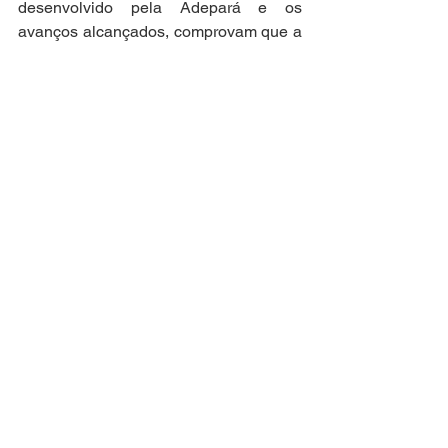
desenvolvido pela Adepará e os 
avanços alcançados, comprovam que a 
Agência possui profissionais 
qualificados para realizar o Serviço 
Veterinário Oficial, que vem se 
aperfeiçoando cada vez mais para 
oferecer um trabalho de qualidade, e 
assim garantir o avanço e manter o 
novo status sanitário.
Fonte: ADEPARÁ
AMUTEMAÇÃO
VACINA
PECUÁRIA
Notícias Gerais