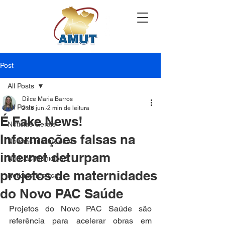
Post
All Posts
Dilce Maria Barros
All Posts
2 de jun.
2 min de leitura
É Fake News!
Notícias Gerais
Informações falsas na
Notícias Institucionais
internet deturpam
Notícias Municipais
projetos de maternidades
Notícias Técnicas
do Novo PAC Saúde
Projetos do Novo PAC Saúde são 
referência para acelerar obras em 